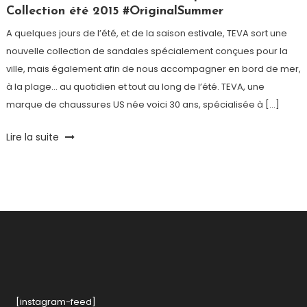
Collection été 2015 #OriginalSummer
A quelques jours de l’été, et de la saison estivale, TEVA sort une
nouvelle collection de sandales spécialement conçues pour la
ville, mais également afin de nous accompagner en bord de mer,
à la plage… au quotidien et tout au long de l’été. TEVA, une
marque de chaussures US née voici 30 ans, spécialisée à […]
Tagged
Lire la suite
Chaussures
,
concours
,
Eté
2015
,
Look
,
Mode
,
Original
Summer
,
Plage
,
Sandales
,
[instagram-feed]