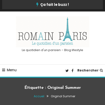
Skip
Ça fait le buzz !
To
Content
Le quotidien d'un parisien – Blog lifestyle
Menu
Rechercher
Étiquette :
Original Summer
Accueil
Original Summer