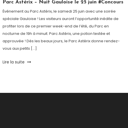
Paris
Parc Astérix – Nuit Gauloise le 25 juin #Concours
Événement au Parc Astérix, le samedi 25 juin avec une soirée
spéciale Gauloise ! Les visiteurs auront l’opportunité inédite de
profiter lors de ce premier week-end de l’été, du Parc en
nocturne de 19h à minuit. Parc Astérix, une potion testée et
approuvée ! Dès les beaux jours, le Parc Astérix donne rendez-
vous aux petits […]
Tagged
Lire la suite
Astérix
,
BD
,
concours
,
Grand
8
,
Nuit
Gauloise
,
Parc
Astérix
,
Parc