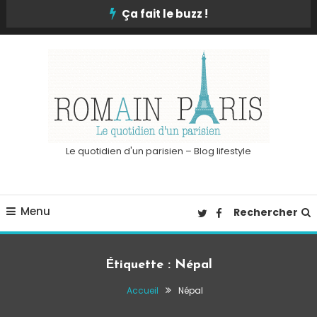
Skip
Ça fait le buzz !
To
Content
Le quotidien d'un parisien – Blog lifestyle
Menu
Rechercher
Étiquette :
Népal
Accueil
Népal