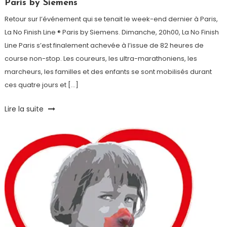
Paris by Siemens
Retour sur l’événement qui se tenait le week-end dernier à Paris,
La No Finish Line ® Paris by Siemens. Dimanche, 20h00, La No Finish
Line Paris s’est finalement achevée à l’issue de 82 heures de
course non-stop. Les coureurs, les ultra-marathoniens, les
marcheurs, les familles et des enfants se sont mobilisés durant
ces quatre jours et […]
Tagged
Lire la suite
Course
,
La
Chaîne
de
l'Espoir
,
Népal
,
No
Finish
Line
Paris
,