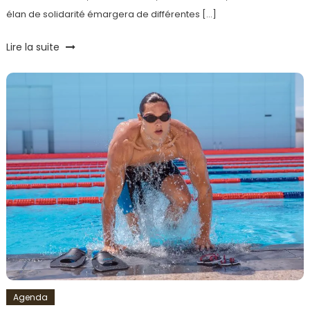
élan de solidarité émargera de différentes […]
Tagged
Lire la suite
Camille
Lacourt
,
Enfants
,
Fédération
Française
de
Natation
,
Haïti
,
La
Nuit
de
l'Eau
,
Laury
Thilleman
,
Natation
,
Agenda
Solidarité
,