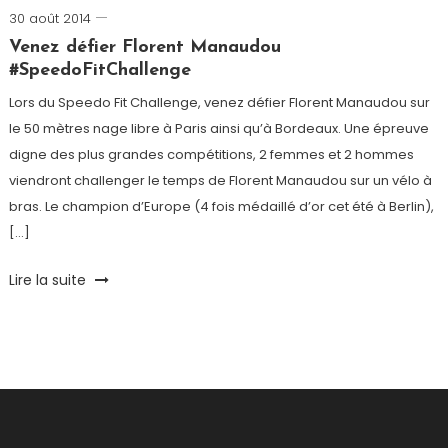
UNICEF
30 août 2014
Romain-
Paris
Venez défier Florent Manaudou
#SpeedoFitChallenge
Lors du Speedo Fit Challenge, venez défier Florent Manaudou sur
le 50 mètres nage libre à Paris ainsi qu’à Bordeaux. Une épreuve
digne des plus grandes compétitions, 2 femmes et 2 hommes
viendront challenger le temps de Florent Manaudou sur un vélo à
bras. Le champion d’Europe (4 fois médaillé d’or cet été à Berlin),
[…]
Tagged
Lire la suite
Bordeaux
,
Challenge
,
Défi
,
Florent
Manaudou
,
Go
Sport
,