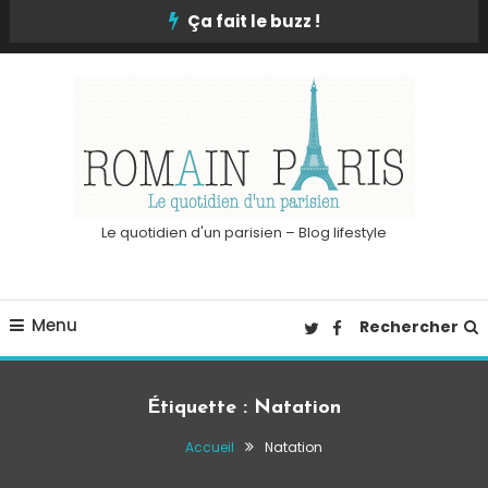
Skip
Ça fait le buzz !
To
Content
Le quotidien d'un parisien – Blog lifestyle
Menu
Rechercher
Étiquette :
Natation
Accueil
Natation