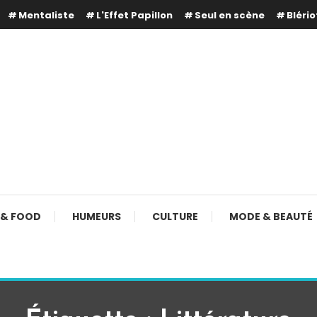
Mentaliste
L'Effet Papillon
Seul en scène
Blério
 & FOOD
HUMEURS
CULTURE
MODE & BEAUTÉ