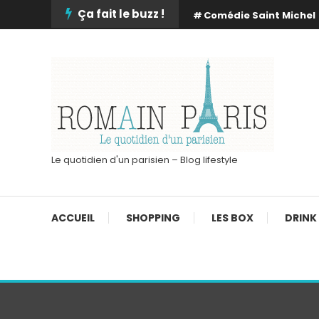
Skip
Ça fait le buzz !
Comédie Saint Michel
To
Content
Le quotidien d'un parisien – Blog lifestyle
ACCUEIL
SHOPPING
LES BOX
DRINK