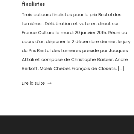
finalistes
Trois auteurs finalistes pour le prix Bristol des
Lumières : Délibération et vote en direct sur
France Culture le mardi 20 janvier 2015. Réuni au
cours d’un déjeuner le 2 décembre dernier, le jury
du Prix Bristol des Lumières présidé par Jacques
Attali et composé de Christophe Barbier, André
Berkoff, Malek Chebel, François de Closets, […]
Tagged
Lire la suite
Hôtel
Bristol
,
Littérature
,
livre
,
Paris
,
Prix
Bristol