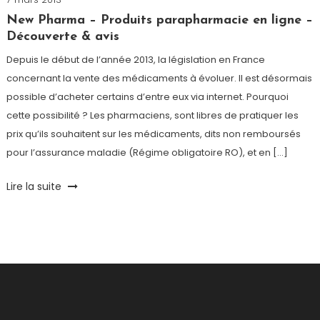
Paris
New Pharma – Produits parapharmacie en ligne –
Découverte & avis
Depuis le début de l’année 2013, la législation en France
concernant la vente des médicaments à évoluer. Il est désormais
possible d’acheter certains d’entre eux via internet. Pourquoi
cette possibilité ? Les pharmaciens, sont libres de pratiquer les
prix qu’ils souhaitent sur les médicaments, dits non remboursés
pour l’assurance maladie (Régime obligatoire RO), et en […]
Tagged
Lire la suite
cb12
,
lierac
,
newpharma
,
nuxe
,
parapharmacie
,
pharmacie
web
,
propex