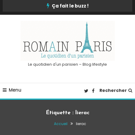
Skip
Ça fait le buzz !
To
Content
Le quotidien d'un parisien – Blog lifestyle
Menu
Rechercher
Étiquette :
lierac
Accueil
lierac