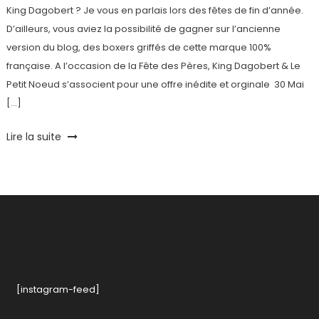
King Dagobert ? Je vous en parlais lors des fêtes de fin d’année.
D’ailleurs, vous aviez la possibilité de gagner sur l’ancienne
version du blog, des boxers griffés de cette marque 100%
française. A l’occasion de la Fête des Pères, King Dagobert & Le
Petit Noeud s’associent pour une offre inédite et orginale 30 Mai
[…]
Tagged
Lire la suite
boxer
,
Fête
des
Pères
,
idée
cadeau
homme
,
King
Dagobert
,
[instagram-feed]
le
petit