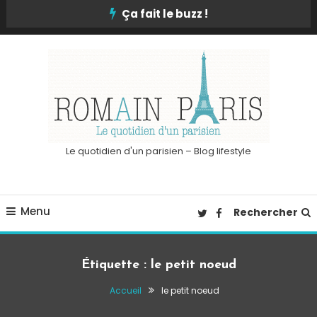
Skip
Ça fait le buzz !
To
Content
Le quotidien d'un parisien – Blog lifestyle
Menu
Rechercher
Étiquette :
le petit noeud
Accueil
le petit noeud