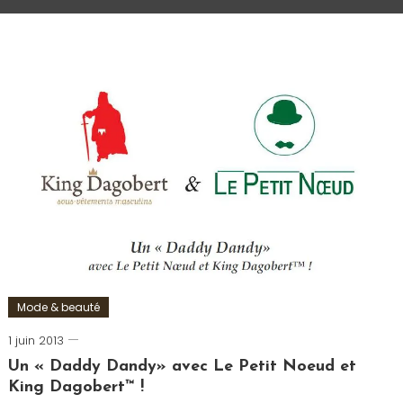
Mode & beauté
1 juin 2013
Romain-
Paris
Un « Daddy Dandy» avec Le Petit Noeud et
King Dagobert™ !