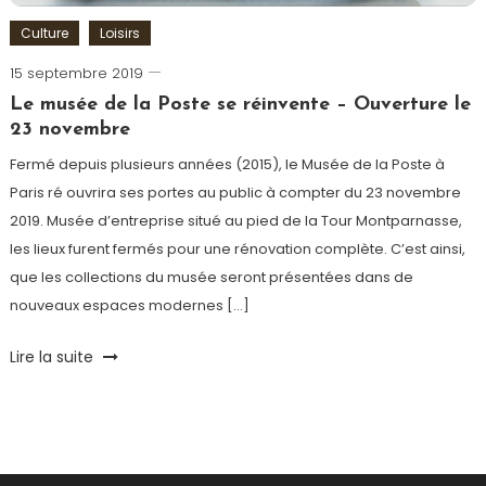
Culture
Loisirs
15 septembre 2019
Romain-
Paris
Le musée de la Poste se réinvente – Ouverture le
23 novembre
Fermé depuis plusieurs années (2015), le Musée de la Poste à
Paris ré ouvrira ses portes au public à compter du 23 novembre
2019. Musée d’entreprise situé au pied de la Tour Montparnasse,
les lieux furent fermés pour une rénovation complète. C’est ainsi,
que les collections du musée seront présentées dans de
nouveaux espaces modernes […]
Tagged
Lire la suite
Art
,
Artiste
,
Histoire
,
La
Poste
,