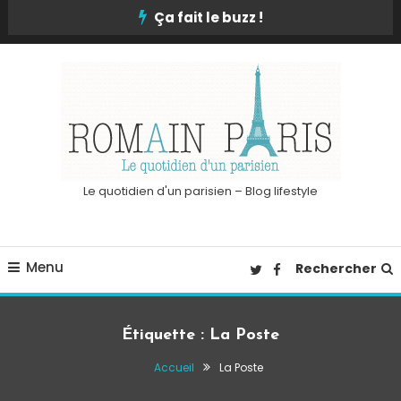
Skip
Ça fait le buzz !
To
Content
Le quotidien d'un parisien – Blog lifestyle
Menu
Rechercher
Étiquette :
La Poste
Accueil
La Poste