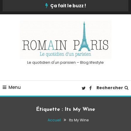
Skip
Ça fait le buzz !
To
Content
Le quotidien d'un parisien – Blog lifestyle
Menu
Rechercher
Étiquette :
Its My Wine
Accueil
Its My Wine