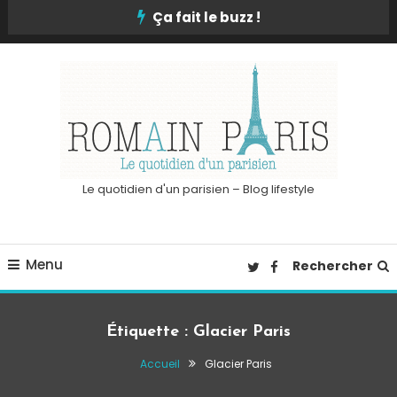
Skip
Ça fait le buzz !
To
Content
Le quotidien d'un parisien – Blog lifestyle
Menu
Rechercher
Étiquette :
Glacier Paris
Accueil
Glacier Paris