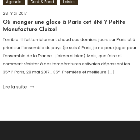
Agenda
Drink & Food
Loisirs
28 mai 2017
Romain-
Paris
Où manger une glace à Paris cet été ? Petite
Manufacture Cluizel
Terrible ! Il fait terriblement chaud ces derniers jours sur Paris et à
priori sur l’ensemble du pays (je suis à Paris, je ne peux juger pour
l’ensemble de la France… j’aimerai bien). Mais, que faire et
comment résister à des températures estivales dépassant les
35° ? Paris, 28 mai 2017… 35° Première et meilleure […]
Tagged
Lire la suite
bon
plan
,
chocolat
,
été
,
Glace
,
Glacier
Paris
,