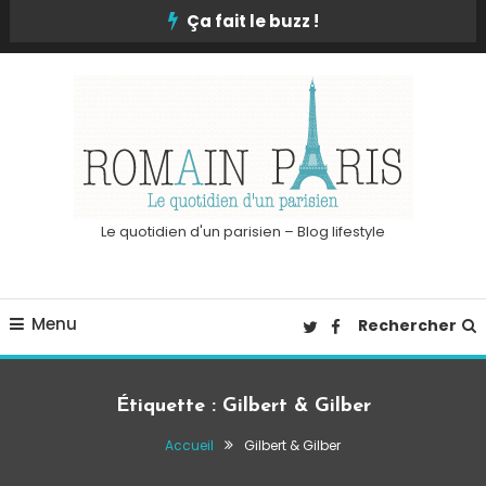
Skip
Ça fait le buzz !
To
Content
Le quotidien d'un parisien – Blog lifestyle
Menu
Rechercher
Étiquette :
Gilbert & Gilber
Accueil
Gilbert & Gilber