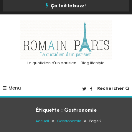
Skip
Ça fait le buzz !
To
Content
Le quotidien d'un parisien – Blog lifestyle
Menu
Rechercher
Étiquette :
Gastronomie
Accueil
Gastronomie
Page 2