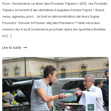
Pour « Novembre, Le Mois des Produits Tripiers » 2013, les Produits
Tripiers se livrent à de véritables Equipées Fantas’Tripes ! Bœuf,
veau, agneau, porc… ils font la démonstration de leurs Super
Pouvoirs ! Sauver la Pause-déj des Parisiens ? Telle sera leur
mission du 4 au 8 novembre prochain dans les quartiers Bastille,
La […]
Tagged
Lire la suite
Food
Truck
,
Gastronomie
,
insolite
,
Paris