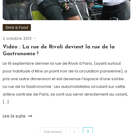
Drink & Food
2 octobre 2013
Romain-
Paris
Vidéo : La rue de Rivoli devient la rue de la
Gastronomie !
Le 19 septembre dernier la rue de Rivoli à Paris, (ayant surtout
pour habitude d’être un point noir de la circulation parisienne), a
pris une autre dimension et est devenue l’espace d’une soirée…
La rue de la Gastronomie : Les automobilistes circulant sur cette
artère centrale de Paris, se sont vus servir directement au volant,
[…]
Tagged
Lire la suite
Badoit
,
concours
,
2
Précédent
1