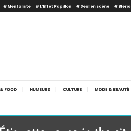
Mentaliste
L'Effet Papillon
Seul en scène
Blério
 & FOOD
HUMEURS
CULTURE
MODE & BEAUTÉ