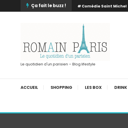
Skip
Ça fait le buzz !
Comédie Saint Michel
To
Content
Le quotidien d'un parisien – Blog lifestyle
ACCUEIL
SHOPPING
LES BOX
DRINK