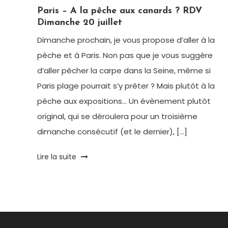
Paris
Paris – A la pêche aux canards ? RDV
Dimanche 20 juillet
Dimanche prochain, je vous propose d’aller à la
pêche et à Paris. Non pas que je vous suggère
d’aller pêcher la carpe dans la Seine, même si
Paris plage pourrait s’y prêter ? Mais plutôt à la
pêche aux expositions… Un évènement plutôt
original, qui se déroulera pour un troisième
dimanche consécutif (et le dernier), […]
Tagged
Lire la suite
cadeaux
,
carnard
,
expo
in
the
city
,