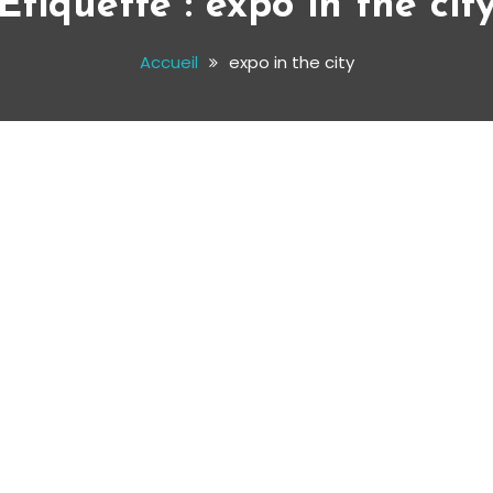
Étiquette :
expo in the cit
Accueil
expo in the city