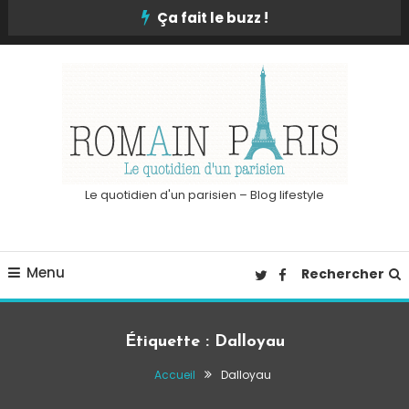
Skip
Ça fait le buzz !
To
Content
Le quotidien d'un parisien – Blog lifestyle
Menu
Rechercher
Étiquette :
Dalloyau
Accueil
Dalloyau