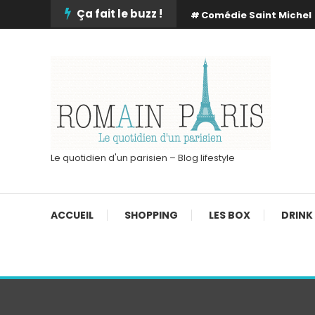
Skip
Ça fait le buzz !
Comédie Saint Michel
To
Content
Le quotidien d'un parisien – Blog lifestyle
ACCUEIL
SHOPPING
LES BOX
DRINK