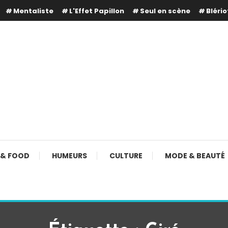
Mentaliste
L'Effet Papillon
Seul en scène
Blério
 & FOOD
HUMEURS
CULTURE
MODE & BEAUTÉ