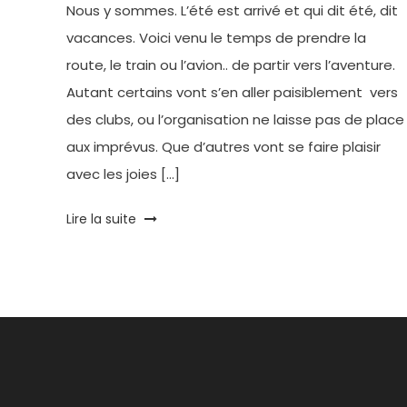
Nous y sommes. L’été est arrivé et qui dit été, dit
vacances. Voici venu le temps de prendre la
route, le train ou l’avion.. de partir vers l’aventure.
Autant certains vont s’en aller paisiblement vers
des clubs, ou l’organisation ne laisse pas de place
aux imprévus. Que d’autres vont se faire plaisir
avec les joies […]
Tagged
Lire la suite
Chargeur
solaire
,
Ciré
,
Déco
,
geek
,
Idée
cadeau
,
insolite
,
Kit