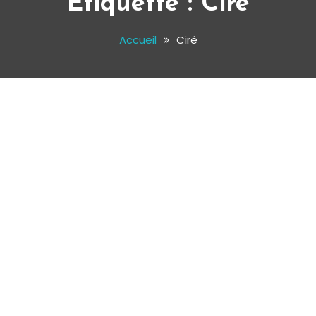
Étiquette :
Ciré
Accueil
Ciré