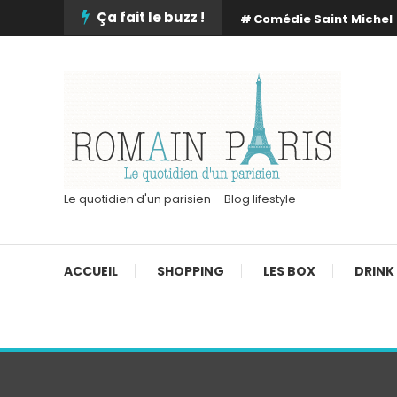
Skip
Ça fait le buzz !
Comédie Saint Michel
To
Content
Le quotidien d'un parisien – Blog lifestyle
ACCUEIL
SHOPPING
LES BOX
DRINK