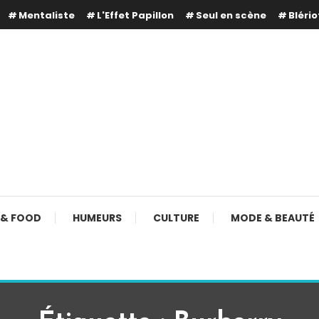
Mentaliste
L'Effet Papillon
Seul en scène
Blério
 & FOOD
HUMEURS
CULTURE
MODE & BEAUTÉ