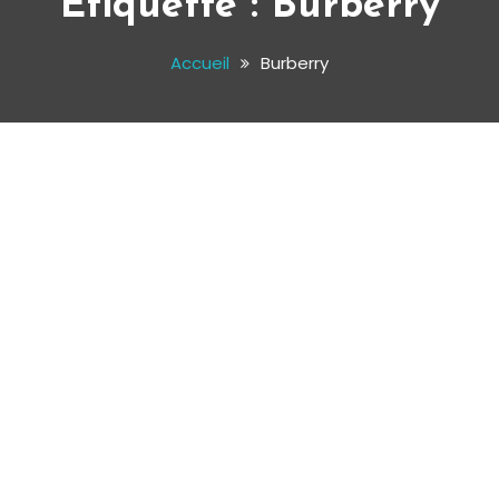
Étiquette :
Burberry
Accueil
Burberry