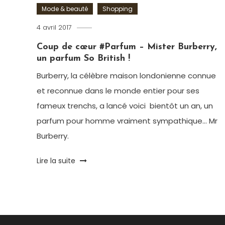
Mode & beauté
Shopping
4 avril 2017
Ludovic
Coup de cœur #Parfum – Mister Burberry,
un parfum So British !
Burberry, la célèbre maison londonienne connue
et reconnue dans le monde entier pour ses
fameux trenchs, a lancé voici bientôt un an, un
parfum pour homme vraiment sympathique… Mr
Burberry.
Tagged
Lire la suite
British
,
Burberry
,
Eau
de
parfum
,