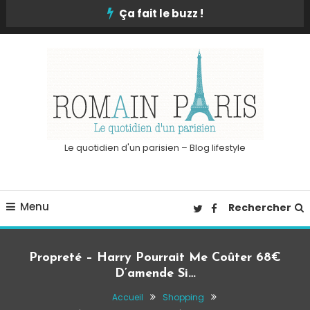
Skip
Ça fait le buzz !
To
Content
Le quotidien d'un parisien – Blog lifestyle
Menu
Rechercher
Propreté – Harry Pourrait Me Coûter 68€
D’amende Si…
Accueil
Shopping