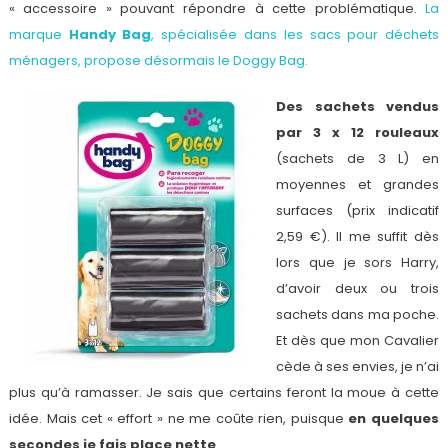
« accessoire » pouvant répondre à cette problématique.
La
marque
Handy Bag
, spécialisée dans les sacs pour déchets
ménagers, propose désormais le Doggy Bag.
Des sachets vendus
par 3 x 12 rouleaux
(sachets de 3 L) en
moyennes et grandes
surfaces (prix indicatif
2,59 €). Il me suffit dès
lors que je sors Harry,
d’avoir deux ou trois
sachets dans ma poche.
Et dès que mon Cavalier
cède à ses envies, je n’ai
plus qu’à ramasser. Je sais que certains feront la moue à cette
idée. Mais cet « effort » ne me coûte rien, puisque
en quelques
secondes je fais place nette
.