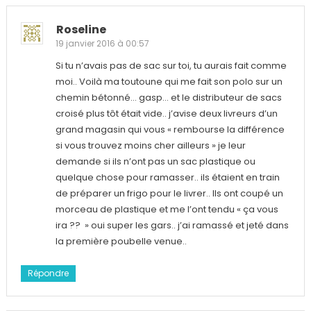
Roseline
19 janvier 2016 à 00:57
Si tu n’avais pas de sac sur toi, tu aurais fait comme
moi.. Voilà ma toutoune qui me fait son polo sur un
chemin bétonné… gasp… et le distributeur de sacs
croisé plus tôt était vide.. j’avise deux livreurs d’un
grand magasin qui vous « rembourse la différence
si vous trouvez moins cher ailleurs » je leur
demande si ils n’ont pas un sac plastique ou
quelque chose pour ramasser.. ils étaient en train
de préparer un frigo pour le livrer.. Ils ont coupé un
morceau de plastique et me l’ont tendu « ça vous
ira ?? » oui super les gars.. j’ai ramassé et jeté dans
la première poubelle venue..
Répondre