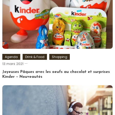
Agenda
Drink & Food
Shopping
Romain-
13 mars 2021
Paris
Joyeuses Pâques avec les oeufs au chocolat et surprises
Kinder – Nouveautés
Tagged
chocolat
,
Chocolats
,
Ferrero
,
Kinder
,
Oeuf