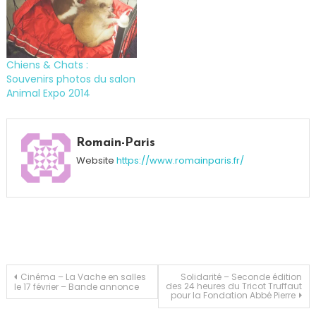
Chiens & Chats :
Souvenirs photos du salon
Animal Expo 2014
Tagged
Amende
,
Romain-Paris
Cavalier
Website
https://www.romainparis.fr/
King
Charles
,
Chien
,
Civisme
,
Doggy
Bag
,
Handy
Navigation
Cinéma – La Vache en salles
Solidarité – Seconde édition
des 24 heures du Tricot Truffaut
le 17 février – Bande annonce
Bag
,
pour la Fondation Abbé Pierre
Harry
,
de