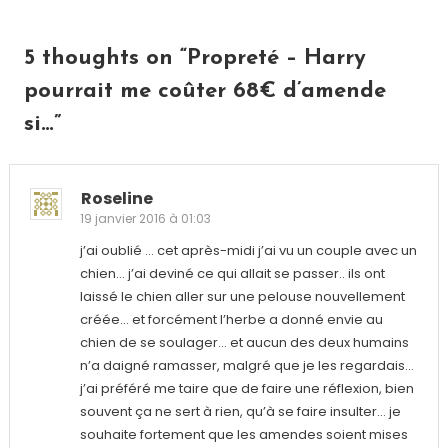
Paris
,
Propreté
l’article
5 thoughts on “
Propreté – Harry
pourrait me coûter 68€ d’amende
si…
”
Roseline
19 janvier 2016 à 01:03
j’ai oublié … cet après-midi j’ai vu un couple avec un
chien… j’ai deviné ce qui allait se passer.. ils ont
laissé le chien aller sur une pelouse nouvellement
créée… et forcément l’herbe a donné envie au
chien de se soulager… et aucun des deux humains
n’a daigné ramasser, malgré que je les regardais…
j’ai préféré me taire que de faire une réflexion, bien
souvent ça ne sert à rien, qu’à se faire insulter… je
souhaite fortement que les amendes soient mises