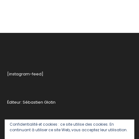
[instagram-feed]
Éditeur: Sébastien Glotin
Confidentialité et cookies : ce site utilise des cookies. En
continuant à utiliser ce site Web, vous acceptez leur utilisation.