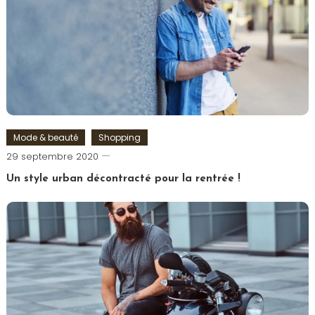
de
Pâques
,
Pâques
,
Shoko
Bon
,
Surprise
Mode & beauté
Shopping
Romain-
29 septembre 2020
Paris
Un style urban décontracté pour la rentrée !
Tagged
Look
,
Mode
,
Urban