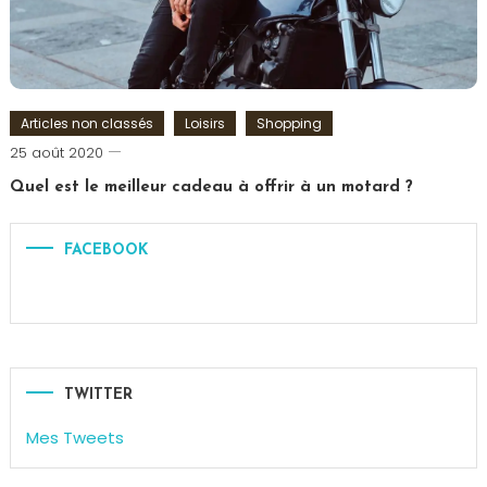
Articles non classés
Loisirs
Shopping
Romain-
25 août 2020
Paris
Quel est le meilleur cadeau à offrir à un motard ?
Tagged
cadeau
,
FACEBOOK
Motard
,
Moto
TWITTER
Mes Tweets