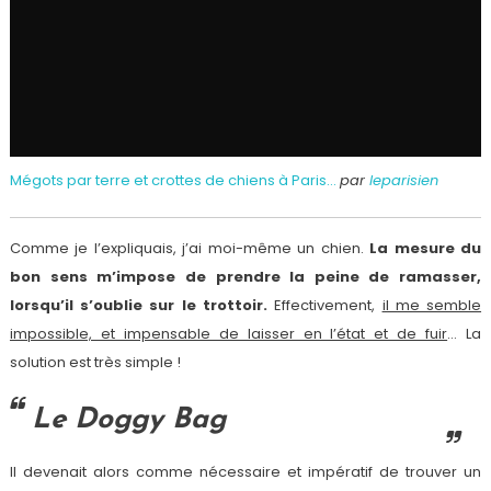
Mégots par terre et crottes de chiens à Paris…
par
leparisien
Comme je l’expliquais, j’ai moi-même un chien.
La mesure du
bon sens m’impose de prendre la peine de ramasser,
lorsqu’il s’oublie sur le trottoir.
Effectivement,
il me semble
impossible, et impensable de laisser en l’état et de fuir
… La
solution est très simple !
Le Doggy Bag
Il devenait alors comme nécessaire et impératif de trouver un