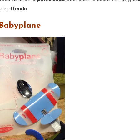
t inattendu.
 Babyplane