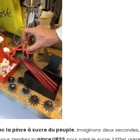
c la pince à sucre du peuple.
Imaginons deux secondes, 
 vous tendrez la
pince URSS
pour saisir le sucre ? Effet gara