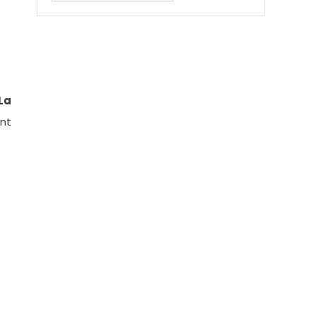
La
nt