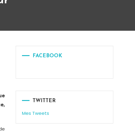
ur
FACEBOOK
ue
TWITTER
e,
Mes Tweets
 de