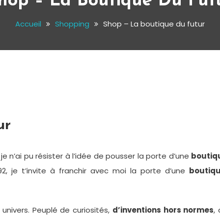
hop – La Boutique Du Fut
Accueil
Shopping
Shop – La boutique du futur
ur
je n’ai pu résister à l’idée de pousser la porte d’une
boutiq
, je t’invite à franchir avec moi la porte d’une
boutiqu
nivers. Peuplé de curiosités,
d’inventions hors normes
,