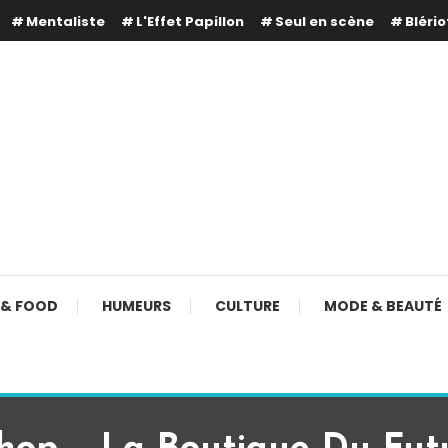
Mentaliste
L'Effet Papillon
Seul en scène
Blério
 & FOOD
HUMEURS
CULTURE
MODE & BEAUTÉ