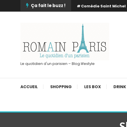
Skip
Ça fait le buzz !
Comédie Saint Michel
To
Content
Le quotidien d'un parisien – Blog lifestyle
ACCUEIL
SHOPPING
LES BOX
DRINK